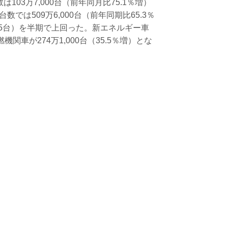
03万7,000台（前年同月比75.1％増）
は509万6,000台（前年同期比65.3％
815台）を半期で上回った。新エネルギー車
機関車が274万1,000台（35.5％増）とな