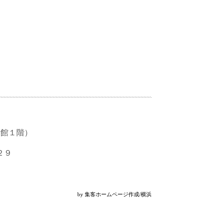
会館１階）
２９
by
集客ホームページ作成/横浜