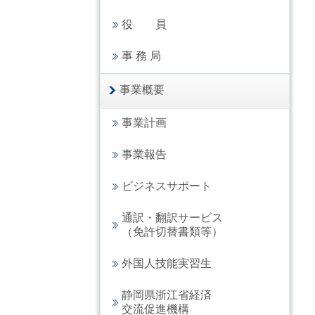
役 員
事 務 局
事業概要
事業計画
事業報告
ビジネスサポート
通訳・翻訳サービス
（免許切替書類等）
外国人技能実習生
静岡県浙江省経済
交流促進機構