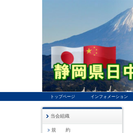
トップページ
インフォメーション
当会組織
規 約