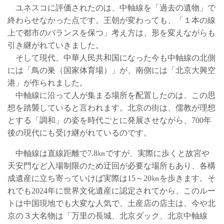
ユネスコに評価されたのは、中軸線を「過去の遺物」で
終わらせなかった点です。王朝が変わっても、「１本の線
上で都市のバランスを保つ」考え方は、形を変えながらも
引き継がれていきました。
そして現代、中華人民共和国になった今も中軸線の北側
には「鳥の巣（国家体育場）」が、南側には「北京大興空
港」が作られました。
中軸線に沿って人が集まる場所を配置したのは、この思
想を踏襲していると言われます。北京の街は、儒教が理想
とする「調和」の姿を時代ごとに発展させながら、700年
後の現代にも受け継がれているのです。
中軸線は直線距離で7.8㎞ですが、実際に歩くと故宮や
天安門など入場制限のため迂回が必要な場所もあり、各構
成遺産に立ち寄っていけば実際は15～20㎞を歩きます。そ
れでも2024年に世界文化遺産に認定されてから、このルー
トは中国現地でも大変な人気で、土産店の店主は、今や北
京の３大名物は「万里の長城、北京ダック、北京中軸線