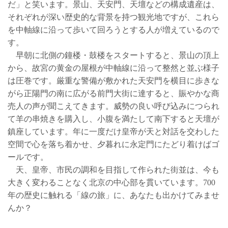
だ」と笑います。景山、天安門、天壇などの構成遺産は、
それぞれが深い歴史的な背景を持つ観光地ですが、これら
を中軸線に沿って歩いて回ろうとする人が増えているので
す。
早朝に北側の鐘楼・鼓楼をスタートすると、景山の頂上
から、故宮の黄金の屋根が中軸線に沿って整然と並ぶ様子
は圧巻です。厳重な警備が敷かれた天安門を横目に歩きな
がら正陽門の南に広がる前門大街に達すると、賑やかな商
売人の声が聞こえてきます。威勢の良い呼び込みにつられ
て羊の串焼きを購入し、小腹を満たして南下すると天壇が
鎮座しています。年に一度だけ皇帝が天と対話を交わした
空間で心を落ち着かせ、夕暮れに永定門にたどり着けばゴ
ールです。
天、皇帝、市民の調和を目指して作られた街並は、今も
大きく変わることなく北京の中心部を貫いています。700
年の歴史に触れる「線の旅」に、あなたも出かけてみませ
んか？