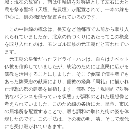
城：現在の故宮）、南は中軸線を対称線として左右に天と
農を祭る聖域（天壇、先農壇）が配置されて、一本の線を
中心に、街の機能が配置されているのです。
この中軸線の概念は、長安など他都市で以前から取り入
れられていましたが、北京の街づくりにあたってこの概念
を取り入れたのは、モンゴル民族の元王朝だと言われてい
ます。
元王朝の皇帝だったフビライ・ハンは、自らはチベット
仏教を信仰していましたが、統治のためには庶民に広がる
儒教を活用することにしました。そこで参謀で儒学者でも
あった劉秉忠の献策により、儒教の経典『周礼』に描かれ
た理想の都の建築を目指します。儒教では「規則的で対称
的なバランスを保っている状態」が調和のとれた理想像と
考えられていました。このため線の各所に天、皇帝、市民
の居場所を配置することで、最も調和の取れた街の姿を体
現したのです。この手法は、その後の明、清、そして現代
にも受け継がれていきます。