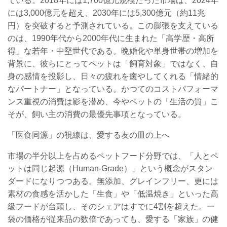
ている。2018年には1,700億元規模だった市場は、2024年
には3,000億元を超え、2030年には5,300億元（約11兆
円）を突破すると予測されている。この膨張を支えている
のは、1990年代から2000年代に生まれた「高学歴・高所
得」な若年・中堅世代である。晩婚化や単身世帯の増加を
背景に、彼らにとってペットは「飼育対象」ではなく、自
身の感情を投影し、日々の疲れを癒やしてくれる「情緒的
なパートナー」となっている。かつてのコストパフォーマ
ンス重視の消費は影を潜め、今やペットの「生活の質」こ
そが、飼い主の消費の最優先事項となっている。
「医食同源」の視線は、愛する友の皿の上へ
市場の半分以上を占めるペットフード分野では、「人とペ
ットは同じ起源（Human-Grade）」という概念がスタン
ダードになりつつある。無添加、グレインフリー、更には
素材の食感を活かした「生食」や「低温焼き」といった高
級フードが台頭し、そのシェアはすでに4割を超えた。一
袋の価格が従来品の数倍であっても、愛する「家族」の健