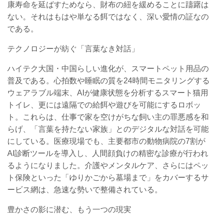
康寿命を延ばすためなら、財布の紐を緩めることに躊躇は
ない。それはもはや単なる餌ではなく、深い愛情の証なの
である。
テクノロジーが紡ぐ「言葉なき対話」
ハイテク大国・中国らしい進化が、スマートペット用品の
普及である。心拍数や睡眠の質を24時間モニタリングする
ウェアラブル端末、AIが健康状態を分析するスマート猫用
トイレ、更には遠隔での給餌や遊びを可能にするロボッ
ト。これらは、仕事で家を空けがちな飼い主の罪悪感を和
らげ、「言葉を持たない家族」とのデジタルな対話を可能
にしている。医療現場でも、主要都市の動物病院の7割が
AI診断ツールを導入し、人間顔負けの精密な診療が行われ
るようになりました。介護やメンタルケア、さらにはペッ
ト保険といった「ゆりかごから墓場まで」をカバーするサ
ービス網は、急速な勢いで整備されている。
豊かさの影に潜む、もう一つの現実